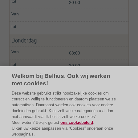
20:00
Donderdag
08:00
20:00
Welkom bij Belfius. Ook wij werken
met cookies!
Deze website gebruikt strikt noodzakelijke cookies om
correct en veilig te functioneren en daarom plaatsen we ze
automatisch. Daarnaast worden ook cookies voor andere
doeleinden gebruikt. Kies zelf welke categorieën u al dan
niet aanvaardt via ‘Ik beslis zelf welke cookies’.
Meer weten? Bekijk gerust
ons cookiebeleid
.
U kan uw keuze aanpassen via “Cookies” onderaan onze
webpagina’s.