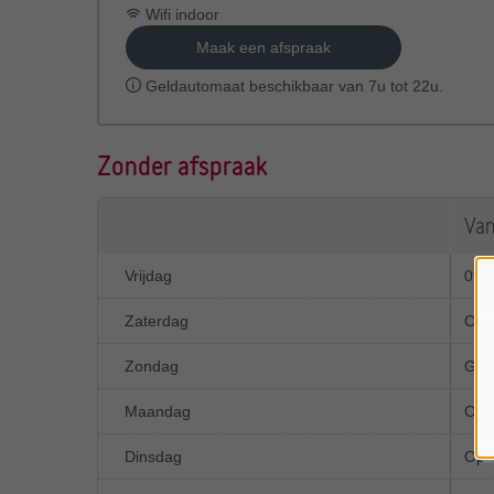
Wifi indoor
Maak een afspraak
Geldautomaat beschikbaar van 7u tot 22u.
Zonder afspraak
Va
Vrijdag
09:
Zaterdag
Op 
Zondag
Ges
Maandag
Op 
Dinsdag
Op 