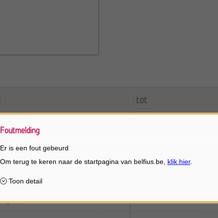
n
tot
00
12:00
Foutmelding
afspraak
Er is een fout gebeurd
loten
afspraak
afspraak