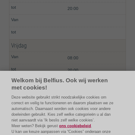
20:00
Vrijdag
08:00
20:00
Welkom bij Belfius. Ook wij werken
met cookies!
Deze website gebruikt strikt noodzakelijke cookies om
correct en veilig te functioneren en daarom plaatsen we ze
automatisch. Daarnaast worden ook cookies voor andere
doeleinden gebruikt. Kies zelf welke categorieën u al dan
niet aanvaardt via ‘Ik beslis zelf welke cookies’.
Meer weten? Bekijk gerust
ons cookiebeleid
.
U kan uw keuze aanpassen via “Cookies” onderaan onze