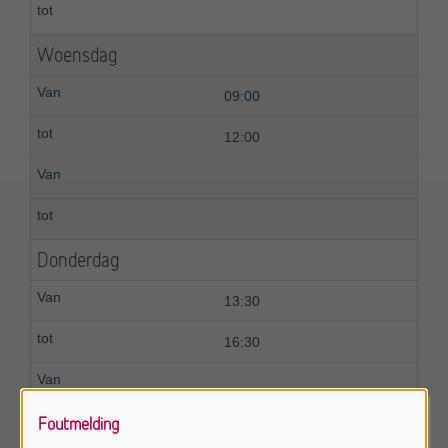
Woensdag
09:00
12:00
Donderdag
13:30
16:30
Foutmelding