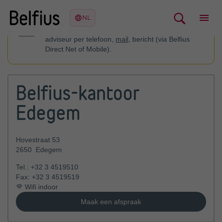
U kan contact opnemen met uw financieel
adviseur per telefoon,
mail
, bericht (via Belfius
Direct Net of Mobile).
Belfius-kantoor
Edegem
Hovestraat 53
2650
Edegem
Tel.:
+32 3 4519510
Fax:
+32 3 4519519
Wifi indoor
Maak een afspraak