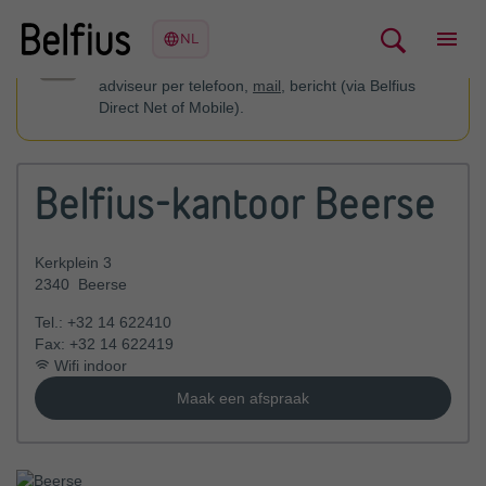
U kan contact opnemen met uw financieel
adviseur per telefoon,
mail
, bericht (via Belfius
Direct Net of Mobile).
Belfius-kantoor Beerse
Kerkplein 3
2340
Beerse
Tel.:
+32 14 622410
Fax:
+32 14 622419
Wifi indoor
Maak een afspraak