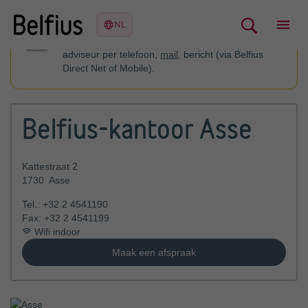
U kan contact opnemen met uw financieel
adviseur per telefoon,
mail
, bericht (via Belfius
Direct Net of Mobile).
Belfius-kantoor Asse
Kattestraat 2
1730
Asse
Tel.:
+32 2 4541190
Fax:
+32 2 4541199
Wifi indoor
Maak een afspraak