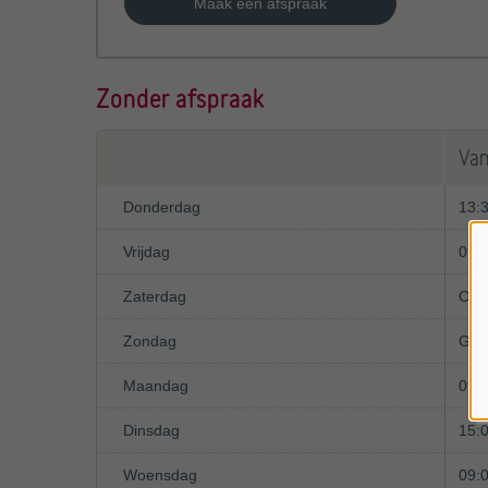
Maak een afspraak
Zonder afspraak
Va
Donderdag
13:
Vrijdag
09:
Zaterdag
Op 
Zondag
Ges
Maandag
09:
Dinsdag
15:
Woensdag
09: