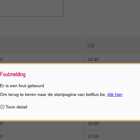
n
tot
30
16:30
00
12:00
Foutmelding
afspraak
Er is een fout gebeurd
loten
00
12:00
00
18:00
00
12:00