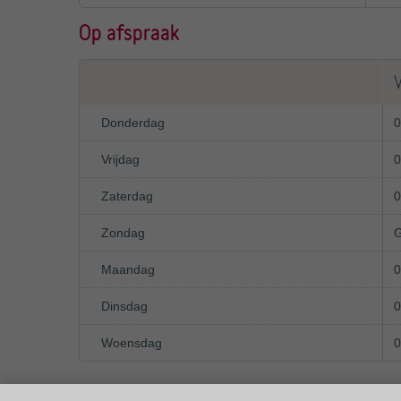
Op afspraak
Donderdag
0
Vrijdag
0
Zaterdag
0
Zondag
G
Maandag
0
Dinsdag
0
Woensdag
0