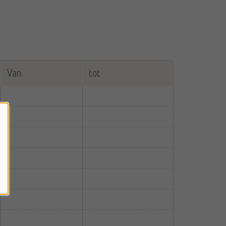
Van
tot