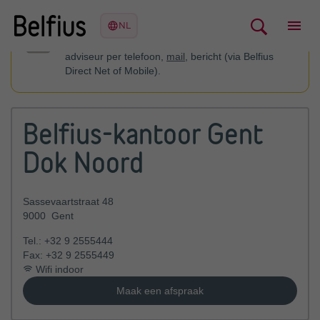
U kan contact opnemen met uw financieel
adviseur per telefoon,
mail
, bericht (via Belfius
Direct Net of Mobile).
Belfius-kantoor Gent
Dok Noord
Sassevaartstraat 48
9000
Gent
Tel.:
+32 9 2555444
Fax:
+32 9 2555449
Wifi indoor
Maak een afspraak