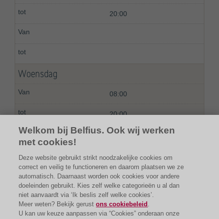
20:00
Woensdag
08:00
20:00
Welkom bij Belfius. Ook wij werken
met cookies!
Deze website gebruikt strikt noodzakelijke cookies om
correct en veilig te functioneren en daarom plaatsen we ze
automatisch. Daarnaast worden ook cookies voor andere
doeleinden gebruikt. Kies zelf welke categorieën u al dan
niet aanvaardt via ‘Ik beslis zelf welke cookies’.
Meer weten? Bekijk gerust
ons cookiebeleid
.
U kan uw keuze aanpassen via “Cookies” onderaan onze