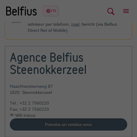
U kan contact opnemen met uw financieel
adviseur per telefoon,
mail
, bericht (via Belfius
Direct Net of Mobile).
Agence Belfius
Steenokkerzeel
Haachtsesteenweg 87
1820
Steenokkerzeel
Tél.:
+32 2 7560220
Fax:
+32 2 7560229
Wifi indoor
Prendre un rendez-vous