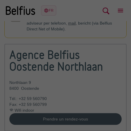
U kan contact opnemen met uw financieel
adviseur per telefoon,
mail
, bericht (via Belfius
Direct Net of Mobile).
Agence Belfius
Oostende Northlaan
Northlaan 9
8400
Oostende
Tél.:
+32 59 560790
Fax:
+32 59 560799
Wifi indoor
Prendre un rendez-vous