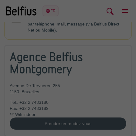
Vous pouvez contacter votre conseiller financier
par téléphone,
mail
, message (via Belfius Direct
Net ou Mobile).
Agence Belfius
Montgomery
Avenue De Tervueren 255
1150
Bruxelles
Tél.:
+32 2 7433180
Fax:
+32 2 7433189
Wifi indoor
Prendre un rendez-vous