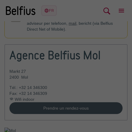
U kan contact opnemen met uw financieel
adviseur per telefoon,
mail
, bericht (via Belfius
Direct Net of Mobile).
Agence Belfius Mol
Markt 27
2400
Mol
Tél.:
+32 14 346300
Fax:
+32 14 346309
Wifi indoor
Prendre un rendez-vous