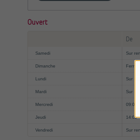
Ouvert
De
Samedi
Sur re
Dimanche
Fermé
Lundi
Sur re
Mardi
Sur re
Mercredi
09:00
Jeudi
14:00
Vendredi
Sur re