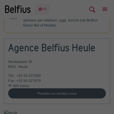
U kan contact opnemen met uw financieel
adviseur per telefoon,
mail
, bericht (via Belfius
Direct Net of Mobile).
Agence Belfius Heule
Heuleplaats 36
8501
Heule
Tél.:
+32 56 527660
Fax:
+32 56 527679
Wifi indoor
Prendre un rendez-vous