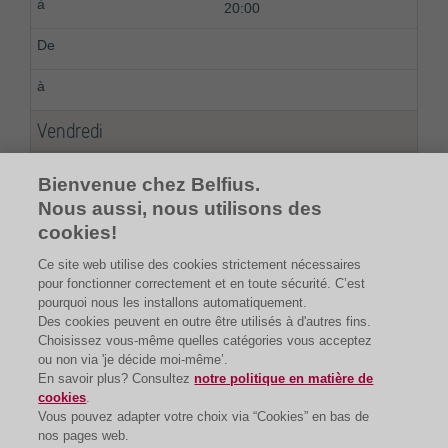
20:00
Vendredi
08:00
Bienvenue chez Belfius.
Nous aussi, nous utilisons des
20:00
cookies!
Ce site web utilise des cookies strictement nécessaires
pour fonctionner correctement et en toute sécurité. C’est
pourquoi nous les installons automatiquement.
Des cookies peuvent en outre être utilisés à d'autres fins.
Choisissez vous-même quelles catégories vous acceptez
ou non via 'je décide moi-même’.
En savoir plus? Consultez
notre politique en matière de
cookies
.
Vous pouvez adapter votre choix via “Cookies” en bas de
nos pages web.