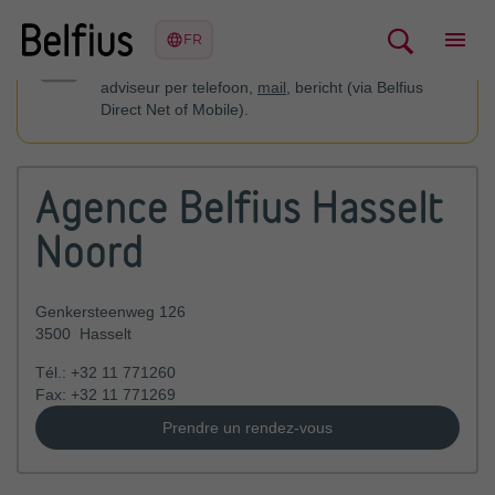
U kan contact opnemen met uw financieel
adviseur per telefoon,
mail
, bericht (via Belfius
Direct Net of Mobile).
Agence Belfius Hasselt
Noord
Genkersteenweg 126
3500
Hasselt
Tél.:
+32 11 771260
Fax:
+32 11 771269
Prendre un rendez-vous