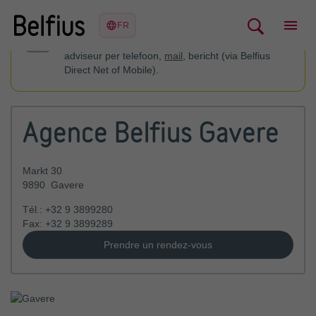
U kan contact opnemen met uw financieel
adviseur per telefoon,
mail
, bericht (via Belfius
Direct Net of Mobile).
Agence Belfius Gavere
Markt 30
9890
Gavere
Tél.:
+32 9 3899280
Fax:
+32 9 3899289
Prendre un rendez-vous