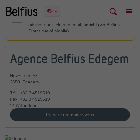
U kan contact opnemen met uw financieel
adviseur per telefoon,
mail
, bericht (via Belfius
Direct Net of Mobile).
Agence Belfius Edegem
Hovestraat 53
2650
Edegem
Tél.:
+32 3 4519510
Fax:
+32 3 4519519
Wifi indoor
Prendre un rendez-vous