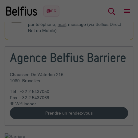
Vous pouvez contacter votre conseiller financier
par téléphone,
mail
, message (via Belfius Direct
Net ou Mobile).
Agence Belfius Barriere
Chaussee De Waterloo 216
1060
Bruxelles
Tél.:
+32 2 5437050
Fax:
+32 2 5437069
Wifi indoor
Prendre un rendez-vous