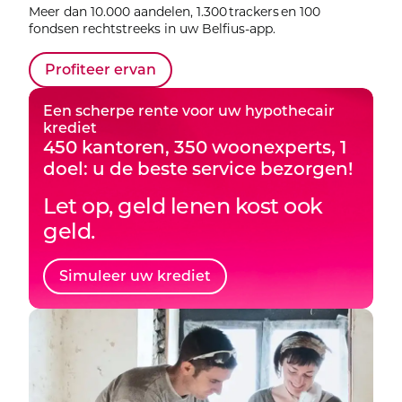
Meer dan 10.000 aandelen, 1.300 trackers en 100
fondsen rechtstreeks in uw Belfius-app.
Profiteer ervan
Een scherpe rente voor uw hypothecair
krediet
450 kantoren, 350 woonexperts, 1
doel: u de beste service bezorgen!
Let op, geld lenen kost ook
geld.
Simuleer uw krediet