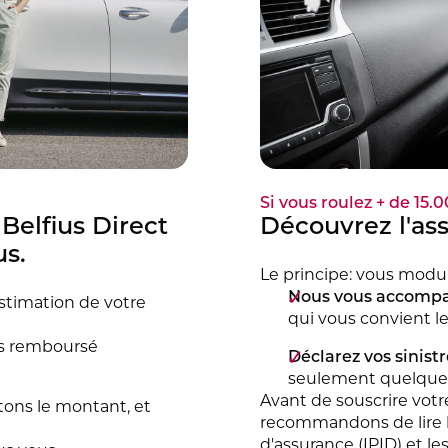
Si vous roulez + de 15
Belfius Direct
Découvrez l'ass
us.
Le principe: vous modul
Nous vous accomp
estimation de votre
qui vous convient l
s remboursé
Déclarez vos sinist
seulement quelques 
Avant de souscrire votr
ons le montant, et
recommandons de lire 
d'assurance (IPID) et le