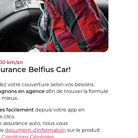
.000 km/an
urance Belfius Car!
ez votre couverture selon vos besoins.
agnons en agence
afin de trouver la formule
e mieux.
res facilement
depuis votre app en
clics.
e assurance auto, nous vous
le
document d'information
sur le produit
s
Conditions Générales
.