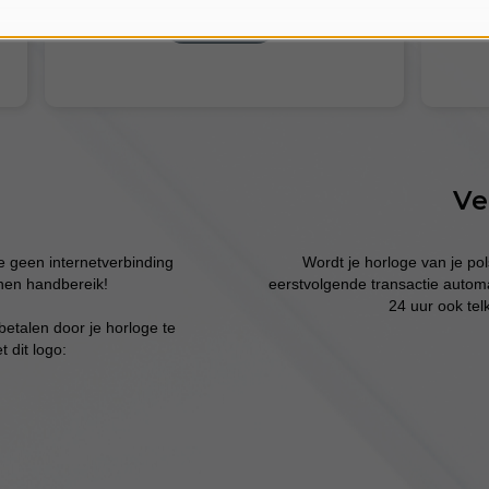
Configureer
Ve
ge geen internetverbinding
Wordt je horloge van je pol
nen handbereik!
eerstvolgende transactie autom
24 uur ook te
betalen door je horloge te
 dit logo: