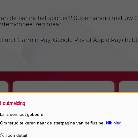
 aan de bar na het sporten? Superhandig met uw Ga
ortemonnee' zeg maar.
l met Garmin Pay, Google Pay of Apple Pay) hebt 
Foutmelding
Er is een fout gebeurd