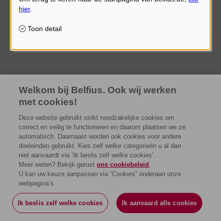
Het spijt ons, maar het transactionele gedeelte van onze
website is momenteel niet toegankelijk omwille van
onderhoudswerkzaamheden.
Welkom bij Belfius. Ook wij werken
met cookies!
Deze website gebruikt strikt noodzakelijke cookies om
correct en veilig te functioneren en daarom plaatsen we ze
automatisch. Daarnaast worden ook cookies voor andere
doeleinden gebruikt. Kies zelf welke categorieën u al dan
niet aanvaardt via ‘Ik beslis zelf welke cookies’.
Meer weten? Bekijk gerust
ons cookiebeleid
.
U kan uw keuze aanpassen via “Cookies” onderaan onze
webpagina’s.
Ik beslis zelf welke cookies
Ik aanvaard alle cookies