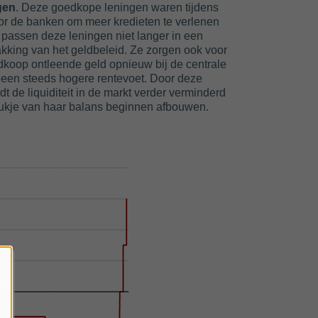
gen
. Deze goedkope leningen waren tijdens
r de banken om meer kredieten te verlenen
passen deze leningen niet langer in een
akking van het geldbeleid. Ze zorgen ook voor
dkoop ontleende geld opnieuw bij de centrale
een steeds hogere rentevoet. Door deze
 de liquiditeit in de markt verder verminderd
tukje van haar balans beginnen afbouwen.