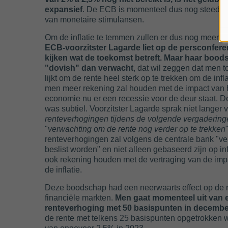
expansief
. De ECB is momenteel dus nog steeds
van monetaire stimulansen.
Om de inflatie te temmen zullen er dus nog meer ren
ECB-voorzitster Lagarde liet op de persconferen
kijken wat de toekomst betreft. Maar haar boo
"dovish" dan verwacht
, dat wil zeggen dat men t
lijkt om de rente heel sterk op te trekken om de inflat
men meer rekening zal houden met de impact van h
economie nu er een recessie voor de deur staat. D
was subtiel. Voorzitster Lagarde sprak niet langer v
renteverhogingen tijdens de volgende vergadering
"
verwachting om de rente nog verder op te trekken
renteverhogingen zal volgens de centrale bank "ve
beslist worden" en niet alleen gebaseerd zijn op in
ook rekening houden met de vertraging van de imp
de inflatie.
Deze boodschap had een neerwaarts effect op de 
financiële markten.
Men gaat momenteel uit van 
renteverhoging met 50 basispunten in decembe
de rente met telkens 25 basispunten opgetrokken