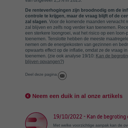
van ongeveer 2,5% in 2023.
De renteverhogingen zijn broodnodig om de infl
controle te krijgen, maar de vraag blijft of de ce
zal slagen
. Voor de komende maanden verwacht me
zal blijven en zelfs nog verder kan toenemen. Rece
een sterkere loongroei, wat het risico op een loon-p
toenemen. Tenslotte hebben de meeste maatregel
nemen om de energiekosten van gezinnen en bedri
opwaarts effect op de inflatie, omdat ze de vraag 
toenemen. (zie ook analyse 19/10:
Kan de begrotin
blijven opvangen?
)
Deel deze pagina:
Neem een duik in al onze artikels
19/10/2022 - Kan de begroting 
Met welke voorzichtige aanpak kan de ov