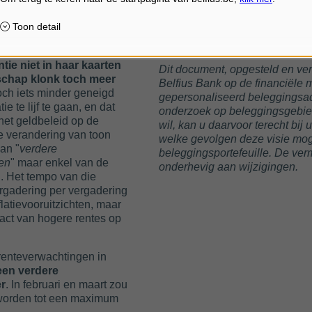
 bezig met het wegnemen
testijgingen nodig zijn.
tie niet in haar kaarten
Dit document, opgesteld en vers
dschap klonk toch meer
Belfius Bank op de financiële 
och iets minder geneigd
gepersonaliseerd beleggingsad
ie te lijf te gaan, en dat
onderzoek op beleggingsgebied
et geldbeleid op de
wil, kan u daarvoor terecht bij 
e verandering van toon
welke gevolgen deze visie moge
an "
verdere
beleggingsportefeuille. De ve
en
" maar enkel van de
onderhevig aan wijzigingen.
". Het tempo van die
rgadering per vergadering
flatievooruitzichten, maar
act van hogere rentes op
renteverwachtingen in
een verdere
r
. In februari en maart zou
 worden tot een maximum