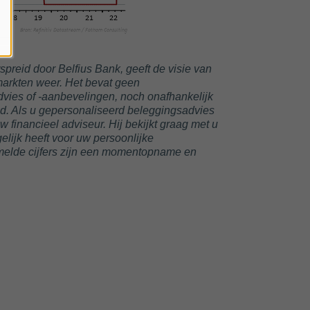
preid door Belfius Bank, geeft de visie van
markten weer. Het bevat geen
vies of -aanbevelingen, noch onafhankelijk
. Als u gepersonaliseerd beleggingsadvies
uw financieel adviseur. Hij bekijkt graag met u
lijk heeft voor uw persoonlijke
rmelde cijfers zijn een momentopname en