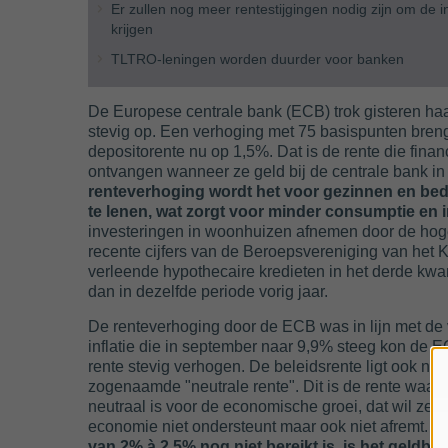
Er zullen nog meer rentestijgingen nodig zijn om de in
krijgen
TLTRO-leningen worden duurder voor banken
De Europese centrale bank (ECB) trok gisteren ha
stevig op. Een verhoging met 75 basispunten breng
depositorente nu op 1,5%. Dat is de rente die financ
ontvangen wanneer ze geld bij de centrale bank i
renteverhoging wordt het voor gezinnen en bed
te lenen, wat zorgt voor minder consumptie en 
investeringen in woonhuizen afnemen door de hogere
recente cijfers van de Beroepsvereniging van het K
verleende hypothecaire kredieten in het derde kwar
dan in dezelfde periode vorig jaar.
De renteverhoging door de ECB was in lijn met de
inflatie die in september naar 9,9% steeg kon de 
rente stevig verhogen. De beleidsrente ligt ook nog
zogenaamde "neutrale rente". Dit is de rente waarb
neutraal is voor de economische groei, dat wil zeg
economie niet ondersteunt maar ook niet afremt.
Zo
van 2% à 2,5% nog niet bereikt is, is het geldbe