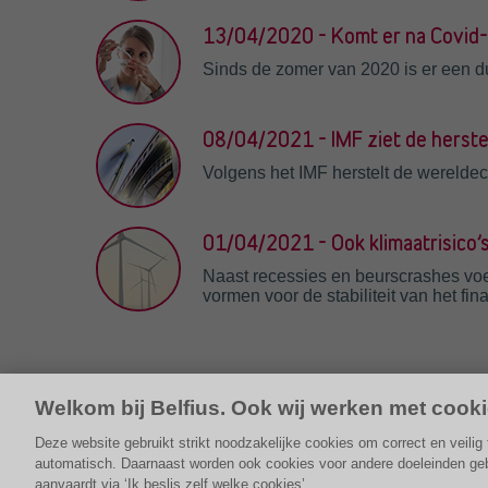
13/04/2020 - Komt er na Covid
Sinds de zomer van 2020 is er een du
08/04/2021 - IMF ziet de herst
Volgens het IMF herstelt de werelde
01/04/2021 - Ook klimaatrisico’s 
Naast recessies en beurscrashes voeg
vormen voor de stabiliteit van het fin
Welkom bij Belfius. Ook wij werken met cooki
Deze website gebruikt strikt noodzakelijke cookies om correct en veili
automatisch. Daarnaast worden ook cookies voor andere doeleinden gebru
aanvaardt via ‘Ik beslis zelf welke cookies’.