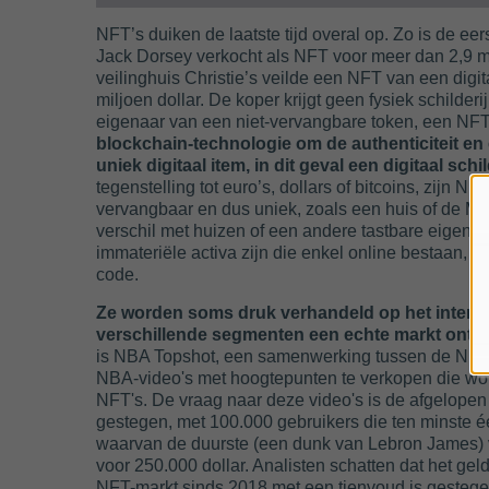
NFT’s duiken de laatste tijd overal op. Zo is de ee
Jack Dorsey verkocht als NFT voor meer dan 2,9 mi
veilinghuis Christie’s veilde een NFT van een digi
miljoen dollar. De koper krijgt geen fysiek schilder
eigenaar van een niet-vervangbare token, een NFT
blockchain-technologie om de authenticiteit e
uniek digitaal item, in dit geval een digitaal schil
tegenstelling tot euro’s, dollars of bitcoins, zijn NFT
vervangbaar en dus uniek, zoals een huis of de Mon
verschil met huizen of een andere tastbare eigend
immateriële activa zijn die enkel online bestaan, o
code.
Ze worden soms druk verhandeld op het internet
verschillende segmenten een echte markt ontst
is NBA Topshot, een samenwerking tussen de NB
NBA-video's met hoogtepunten te verkopen die wo
NFT's. De vraag naar deze video's is de afgelop
gestegen, met 100.000 gebruikers die ten minste é
waarvan de duurste (een dunk van Lebron James)
voor 250.000 dollar. Analisten schatten dat het geld
NFT-markt sinds 2018 met een tienvoud is gestege