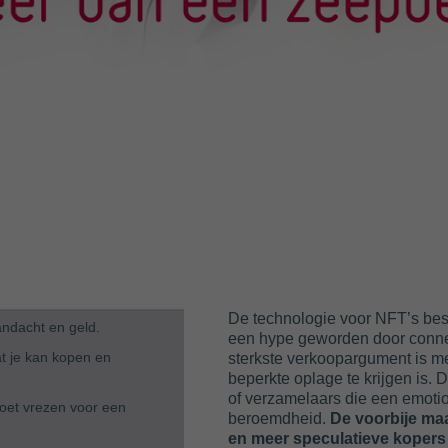
De technologie voor NFT’s best
andacht en geld.
een hype geworden door connec
at je kan kopen en
sterkste verkoopargument is me
beperkte oplage te krijgen is. 
of verzamelaars die een emotio
doet vrezen voor een
beroemdheid.
De voorbije ma
en meer speculatieve kopers 