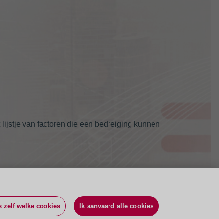
lijstje van factoren die een bedreiging kunnen
s zelf welke cookies
Ik aanvaard alle cookies