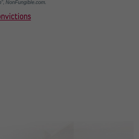
", NonFungible.com.
onvictions