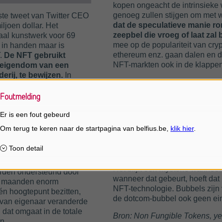
kopen ongeacht de intrinsieke
genoeg zullen stijgen om met w
rste tweet van Twitter CEO
dat de speculatieve manie r
ljoen dollar. Het
zeepbel die vroeg of laat zal 
taal kunstwerk voor 69
mee op de populariteit van cryp
ij in handen maar is
ethereum enz. gaan dalen en de
.
De NFT gebruikt
NFT-markten ook in de klappen
n eigendom van een
derij, te bewijzen.
In
Het meest gehoorde argument 
’s per definitie niet
hoge energieverbruik.
De bloc
a Lisa dat ook is. Het
Foutmelding
NFT te controleren verslinden
om is dat NFT’s
uitstoot. Eén zo’n transactie 
Er is een fout gebeurd
pgeslagen in een stukje
huishouden op één dag. Om het
overal verkrijgbaar, gemakkelijk
Momenteel beperken NFT’s zich
, waardoor er in de
technologie die erachter steekt b
aat.
Een recent voorbeeld
A en Dapper Labs om
Het blijft een mysterie wannee
rden ondersteund door
wanneer dat gebeurt, hoeft dat 
en maanden enorm
NFT-technologie. Bubbels zijn
én hoogtepunt bezitten,
de dotcom-bubbel ook geen eind
 van eigenaar veranderde
 dat omgaat in de totale
Bron: Non Fungible Tokens, yea
n.