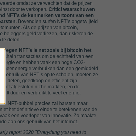
 waarde omdat ze verwachten dat de prijzen
inst door te verkopen.
Critici waarschuwen
ond NFT’s de kenmerken vertoont van een
barsten.
Bovendien surfen NFT’s ongetwijfeld
tomunten. Als de prijzen van bitcoin,
 beleggers geld verliezen, dan riskeren de
 te delen.
tegen NFT’s is net zoals bij bitcoin het
kchain transacties om de echtheid van een
 energie en hebben vaak een hoge CO2-
kan meer energie verbruiken dan een gemiddeld
 gebruik van NFT’s op te schalen, moeten ze
 te delen, goedkoop en efficiënt zijn.
 tot afgesloten niche markten, en de
lijft duur en verbruikt te veel energie.
r de NFT-bubbel precies zal barsten maar
niet het definitieve einde te betekenen van de
 vaak een voorloper van innovatie. Zo maakte
e aan ons gebruik van het internet.
rly report 2020 "Everything you need to