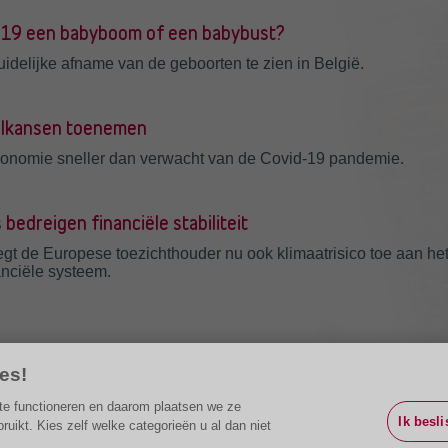
-19 een babyboom of een babybust?
idelijke afname van de geboorten te zien in België.
elkansen toenemen
conomie sneller dan verwacht van de Covid-19 pandemie.
bedreigen financiële stabiliteit
t de Europese toezichthouder nu ook klimaatrisico toe aan het 
anciële systeem.
es!
g te functioneren en daarom plaatsen we ze
Ik besli
ikt. Kies zelf welke categorieën u al dan niet