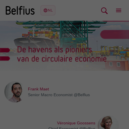
Frank Maet
Senior Macro Economist @Belfius
Véronique Goossens
Chief Economist @Belfius