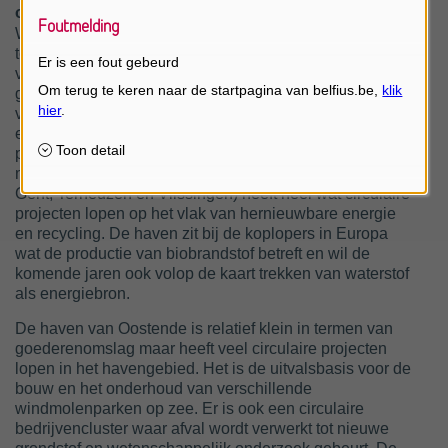
op waterstof om de CO
-uitstoot te verminderen.
2
Foutmelding
Waterstof (H2) is een energiedrager met veel
toepassingsmogelijkheden. Ze kan dienen als brandstof
Er is een fout gebeurd
voor transport, industrie en de huishoudens. Of ze kan
gebruikt worden om energie op te slaan. De havenfusie
van Antwerpen en Zeebrugge brengt twee grote
energiehubs bij elkaar, wat de opschaling van de
productie en import van groene waterstof mogelijk
maakt. Ook North Sea Port (de fusie van de havens in
Gent, Terneuzen en Vlissingen) heeft heel wat circulaire
projecten lopen op het vlak van hernieuwbare energie
en recycling. De haven zit bij de koplopers in Europa
wat de productie van biobrandstof betreft en wil de
komende jaren ook volop de kaart trekken van waterstof
als energiebron.
De haven van Oostende is relatief klein in termen van
goederenomslag maar heeft veel circulaire projecten
lopen in het havengebied. Het is de uitvalsbasis voor de
bouw en het onderhoud van verschillende
windmolenparken op zee. Er is ook een circulaire
bedrijvencluster waar afval wordt verwerkt tot nieuwe