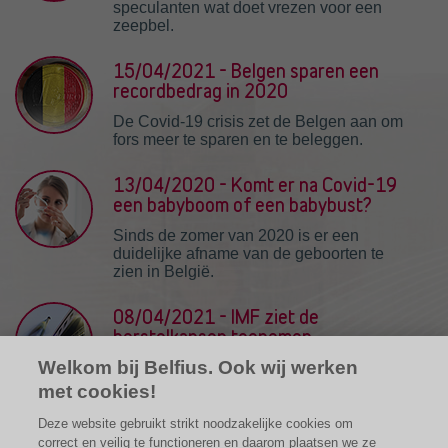
speculanten wat doet vrezen voor een
zeepbel.
15/04/2021 - Belgen sparen een
recordbedrag in 2020
De Covid-19 crisis zet de Belgen aan om
fors meer te sparen en te beleggen.
13/04/2020 - Komt er na Covid-19
een babyboom of een babybust?
Sinds de zomer van 2020 is er een
duidelijke afname van de geboorten te
zien in België.
08/04/2021 - IMF ziet de
herstelkansen toenemen
Welkom bij Belfius. Ook wij werken
Volgens het IMF herstelt de
wereldeconomie sneller dan verwacht
met cookies!
van de Covid-19 pandemie.
Deze website gebruikt strikt noodzakelijke cookies om
correct en veilig te functioneren en daarom plaatsen we ze