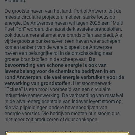
Flanders).
De grootste haven van het land, Port of Antwerp, telt de
meeste circulaire projecten, met een sterke focus op
energie. De Antwerpse haven wil tegen 2025 een "Multi
Fuel Port" worden, die naast de klassieke brandstoffen,
ook duurzamere alternatieve brandstoffen aanbiedt. Als
vijfde grootste bunkerhaven (een haven waar schepen
komen tanken) van de wereld speelt de Antwerpse
haven een belangrijke rol in de omschakeling naar
groene brandstoffen in de scheepvaart.
De
bevoorrading van schone energie is ook van
levensbelang voor de chemische bedrijven in en
rond Antwerpen, die veel energie verbruiken voor de
verwerking van grondstoffen.
Het stoomnetwerk
"Ecluse" is een mooi voorbeeld van een circulaire
industriële samenwerking. De verbranding van restafval
in de afval-energiecentrale van Indaver levert stoom op
die via pijpleidingen andere havenbedrijven van
energie voorziet. Die bedrijven moeten hun stoom dus
niet meer zelf produceren of duur aankopen.
De meeste havens zetten de komende jaren zwaar in