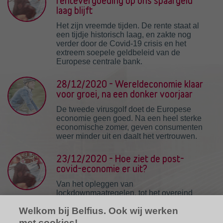
rentevergoeding op ons spaargeld
laag blijft
Het zijn vreemde tijden. De rente staat al
een tijdje historisch laag, en zakte nog
verder door de Covid-19 crisis en het
extreem soepele geldbeleid van de
Europese centrale bank.
28/12/2020 - Wereldeconomie klaar
voor groei, na een donker voorjaar
De tweede virusgolf doet de Europese
economie geen goed. Na een heel sterke
economische zomer, geven consumenten
weer minder uit en daalt het vertrouwen.
23/12/2020 - Hoe ziet de post-
covid-economie er uit?
Van het opleggen van
lockdownmaatregelen, tot het overeind
houden van ziekenhuizen,
Welkom bij Belfius. Ook wij werken
woonzorgcentra en onze hele economie.
De rol van de overheid in deze Covid-19
met cookies!