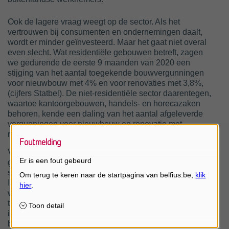
Ook de lagere vraag weegt op de sector. Als het
vertrouwen bij consumenten en ondernemingen daalt,
wordt er minder geïnvesteerd. Maar het gaat niet overal
even slecht. Wat residentiële gebouwen betreft, zagen
we gedurende de eerste 9 maanden van 2020 een
stijging van het aantal toegekende bouwvergunningen
voor nieuwbouw met 4% en voor renovaties met 3,8%,
(cijfers Statbel). De niet-residentiële sector daarentegen,
waartoe kantoorgebouwen, handels- en horecazaken
behoren, kende een daling van het aantal afgeleverde
vergunningen voor nieuwbouw en renovatie met
respectievelijk 5% en 8%.
Foutmelding
Vanaf september zagen we bij onze bouwbedrijven
Er is een fout gebeurd
gelukkig een volledig herstel, met een grotere omzet in
september, oktober en november ten opzichte van 2019.
In november is er geen impact van de tweede lockdown
waarneembaar, hoewel we in december een kleine
terugval zien. Het verschil met de eerste lockdown is
immens, waaruit we kunnen concluderen dat de
bouwsector zich efficiënt aangepast heeft aan de