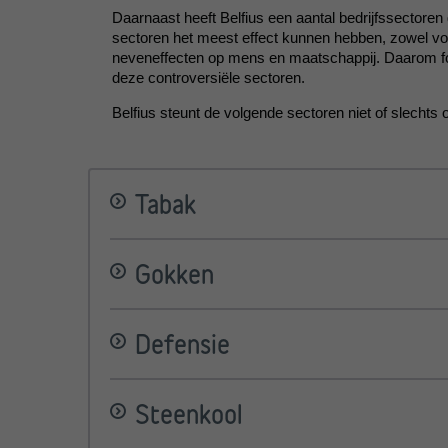
Daarnaast heeft Belfius een aantal bedrijfssectore
sectoren het meest effect kunnen hebben, zowel vo
neveneffecten op mens en maatschappij. Daarom formul
deze controversiële sectoren.
Belfius steunt de volgende sectoren niet of slechts 
Tabak
Waarom?
Gokken
Tabak doodt wereldwijd elk jaar meer dan 8 miljo
op de gezondheid worden de totale economische k
Waarom?
Defensie
Hoe?
Gokken wordt als zeer verslavend beschouwd en ve
een gokverslaving. Er is ook een sterk verband t
Alle ondernemingen die inkomsten halen uit tab
Waarom?
Alle ondernemingen die 10% of meer van hun in
Steenkool
Hoe?
Geopolitieke instabiliteit en bedreigingen zijn de 
Belfius ondersteunt geen privébedrijven die 10% o
conflicten in nabijgelegen regio's. Samenwerking