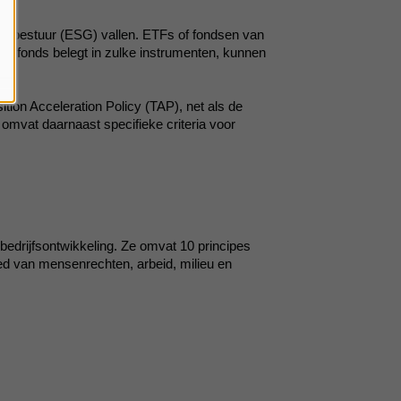
lijk bestuur (ESG) vallen. ETFs of fondsen van
 een fonds belegt in zulke instrumenten, kunnen
tion Acceleration Policy (TAP), net als de
omvat daarnaast specifieke criteria voor
edrijfsontwikkeling. Ze omvat 10 principes
d van mensenrechten, arbeid, milieu en