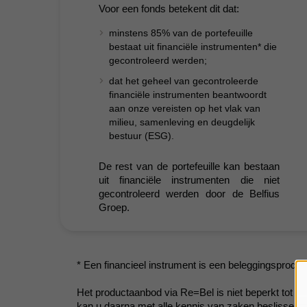
Voor een fonds betekent dit dat:
minstens 85% van de portefeuille
bestaat uit financiële instrumenten* die
gecontroleerd werden;
dat het geheel van gecontroleerde
financiële instrumenten beantwoordt
aan onze vereisten op het vlak van
milieu, samenleving en deugdelijk
bestuur (ESG).
De rest van de portefeuille kan bestaan
uit financiële instrumenten die niet
gecontroleerd werden door de Belfius
Groep.
* Een financieel instrument is een beleggingsproduct
Het productaanbod via Re=Bel is niet beperkt tot b
kan u daarna met alle kennis van zaken beslissen o