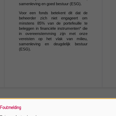
samenleving en goed bestuur (ESG).
Voor een fonds betekent dit dat de
beheerder zich niet engageert om
minstens 85% van de portefeuille te
beleggen in financiële instrumenten* die
in overeenstemming zijn met onze
vereisten op het vlak van milieu,
samenleving en deugdelijk bestuur
(ESG).
, zoals fondsen, aandelen of obligaties.
Foutmelding
epaalde statussen, maar u kan wel de status van een effect zien ten
m aan te kopen of niet.