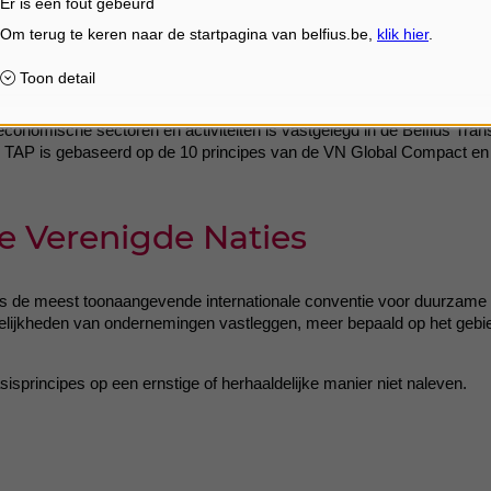
Er is een fout gebeurd
n die onder haar beleid op het vlak van milieu, samenleving en deugde
) vallen niet onder dit beleid, en worden dus niet gecontroleerd. Als
ltelijk controleren.
onomische sectoren en activiteiten is vastgelegd in de Belfius Transi
e TAP is gebaseerd op de 10 principes van de VN Global Compact en 
e Verenigde Naties
s de meest toonaangevende internationale conventie voor duurzame b
lijkheden van ondernemingen vastleggen, meer bepaald op het gebie
isprincipes op een ernstige of herhaaldelijke manier niet naleven.