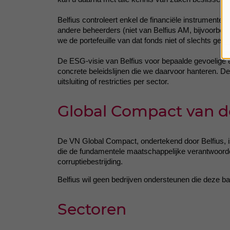
Belfius controleert enkel de financiële instrumente
andere beheerders (niet van Belfius AM, bijvoorbeeld
we de portefeuille van dat fonds niet of slechts gedee
De ESG-visie van Belfius voor bepaalde gevoelige ec
concrete beleidslijnen die we daarvoor hanteren. D
uitsluiting of restricties per sector.
Global Compact van d
De VN Global Compact, ondertekend door Belfius, i
die de fundamentele maatschappelijke verantwoorde
corruptiebestrijding.
Belfius wil geen bedrijven ondersteunen die deze bas
Sectoren