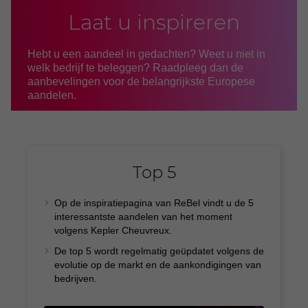
Laat u inspireren
Hebt u een aandeel in gedachten? Weet u niet in
welk bedrijf te beleggen? Raadpleeg dan de
aanbevelingen voor de belangrijkste Europese
aandelen.
Top 5
Op de inspiratiepagina van ReBel vindt u de 5
interessantste aandelen van het moment
volgens Kepler Cheuvreux.
De top 5 wordt regelmatig geüpdatet volgens de
evolutie op de markt en de aankondigingen van
bedrijven.