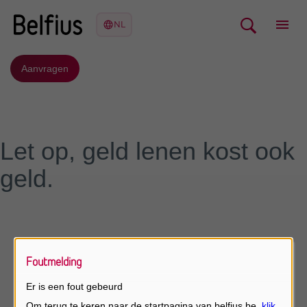
Aanvragen
Let op, geld lenen kost ook
geld.
Foutmelding
Er is een fout gebeurd