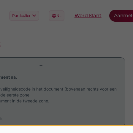
t
ument na.
e veiligheidscode in het document (bovenaan rechts voor een
n de eerste zone.
cument in de tweede zone.
k.