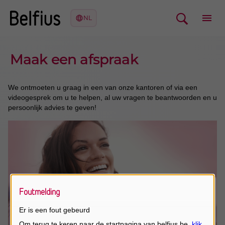
Maak een afspraak
We ontmoeten u graag in een van onze kantoren of via een
videogesprek om u te helpen, al uw vragen te beantwoorden en u
persoonlijk advies te geven!
Foutmelding
Er is een fout gebeurd