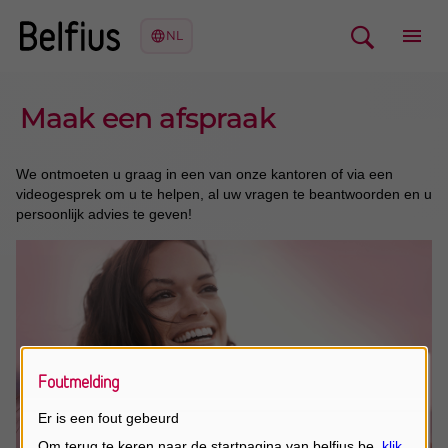
Maak een afspraak
We ontmoeten u graag in een van onze kantoren of via een
videogesprek om u te helpen, al uw vragen te beantwoorden en u
persoonlijk advies te geven!
Foutmelding
Er is een fout gebeurd