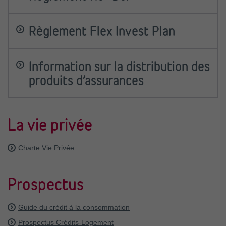
Conditions générales Dexia Cash Card
(version
applicable jusqu'au 06/07/2018)
Règlement Re=Bel
(version applicable à partir du
Règlement Flex Invest Plan
10/02/2026)
Règlement Re=Bel
(version applicable jusqu'au
Règlement Flex Invest Plan
09/02/2026)
Information sur la distribution des
Règlement Re=Bel
(version applicable jusqu'au
produits d’assurances
16/03/2025)
Information sur la distribution des produits d’assurances
La vie privée
Charte Vie Privée
Prospectus
Guide du crédit à la consommation
Prospectus Crédits-Logement