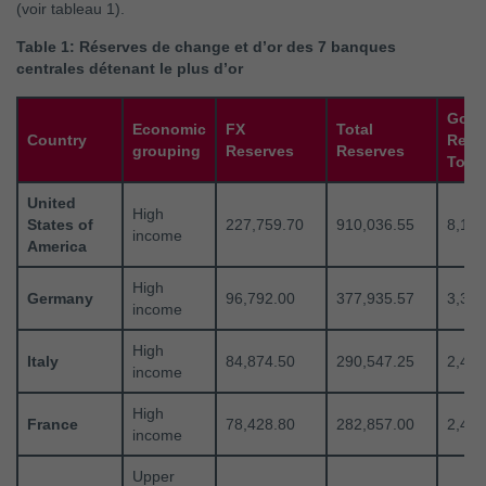
(voir tableau 1).
Table 1: Réserves de change et d’or des 7 banques
centrales détenant le plus d’or
Gold
Economic
FX
Total
Country
Rese
grouping
Reserves
Reserves
Tonn
United
High
States of
227,759.70
910,036.55
8,133
income
America
High
Germany
96,792.00
377,935.57
3,351
income
High
Italy
84,874.50
290,547.25
2,451
income
High
France
78,428.80
282,857.00
2,437
income
Upper