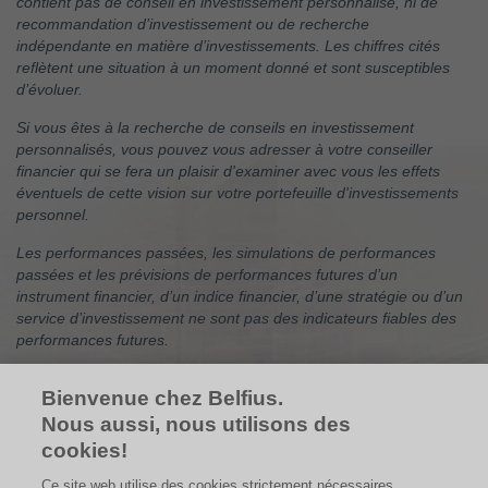
contient pas de conseil en investissement personnalisé, ni de
recommandation d’investissement ou de recherche
indépendante en matière d’investissements. Les chiffres cités
reflètent une situation à un moment donné et sont susceptibles
d’évoluer.
Si vous êtes à la recherche de conseils en investissement
personnalisés, vous pouvez vous adresser à votre conseiller
financier qui se fera un plaisir d'examiner avec vous les effets
éventuels de cette vision sur votre portefeuille d'investissements
personnel.
Les performances passées, les simulations de performances
passées et les prévisions de performances futures d’un
instrument financier, d’un indice financier, d’une stratégie ou d’un
service d’investissement ne sont pas des indicateurs fiables des
performances futures.
Les performances brutes peuvent être impactées par des
Bienvenue chez Belfius.
commissions, frais et autres charges. Les performances
Nous aussi, nous utilisons des
exprimées dans une autre devise que celle du pays de résidence
de l’investisseur subissent les fluctuations du taux de change, ce
cookies!
qui peut avoir un impact positif ou négatif sur les résultats. Si ce
Ce site web utilise des cookies strictement nécessaires
document fait référence à un traitement fiscal particulier, une