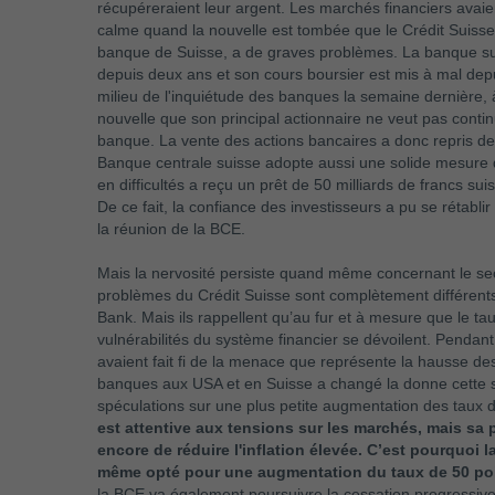
récupéreraient leur argent. Les marchés financiers avaie
calme quand la nouvelle est tombée que le Crédit Suisse
banque de Suisse, a de graves problèmes. La banque su
depuis deux ans et son cours boursier est mis à mal dep
milieu de l'inquiétude des banques la semaine dernière, à
nouvelle que son principal actionnaire ne veut pas continu
banque. La vente des actions bancaires a donc repris de 
Banque centrale suisse adopte aussi une solide mesure 
en difficultés a reçu un prêt de 50 milliards de francs suis
De ce fait, la confiance des investisseurs a pu se rétabl
la réunion de la BCE.
Mais la nervosité persiste quand même concernant le se
problèmes du Crédit Suisse sont complètement différents 
Bank. Mais ils rappellent qu’au fur et à mesure que le t
vulnérabilités du système financier se dévoilent. Pendant
avaient fait fi de la menace que représente la hausse des
banques aux USA et en Suisse a changé la donne cette s
spéculations sur une plus petite augmentation des taux 
est attentive aux tensions sur les marchés, mais sa
encore de réduire l'inflation élevée. C’est pourquoi
même opté pour une augmentation du taux de 50 poi
la BCE va également poursuivre la cessation progressive 