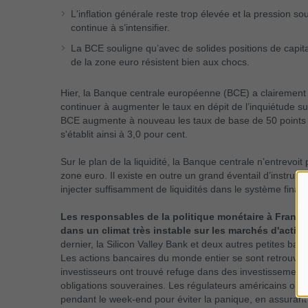
L'inflation générale reste trop élevée et la pression sou
continue à s’intensifier.
La BCE souligne qu’avec de solides positions de capital
de la zone euro résistent bien aux chocs.
Hier, la Banque centrale européenne (BCE) a clairement l
continuer à augmenter le taux en dépit de l’inquiétude su
BCE augmente à nouveau les taux de base de 50 points 
s'établit ainsi à 3,0 pour cent.
Sur le plan de la liquidité, la Banque centrale n’entrevoi
zone euro. Il existe en outre un grand éventail d’instrum
injecter suffisamment de liquidités dans le système financ
Les responsables de la politique monétaire à Francfo
dans un climat très instable sur les marchés d'action
dernier, la Silicon Valley Bank et deux autres petites b
Les actions bancaires du monde entier se sont retrouvée
investisseurs ont trouvé refuge dans des investissements
obligations souveraines. Les régulateurs américains ont 
pendant le week-end pour éviter la panique, en assurant