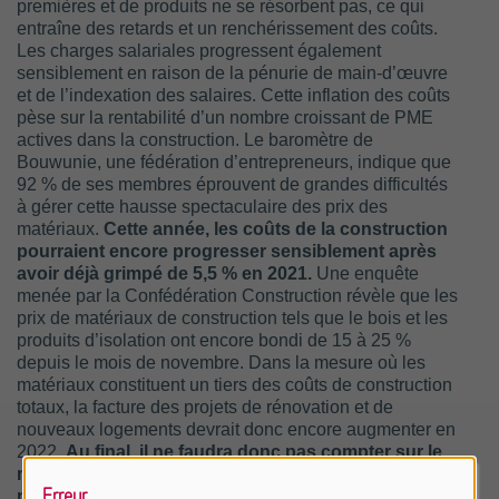
premières et de produits ne se résorbent pas, ce qui
entraîne des retards et un renchérissement des coûts.
Les charges salariales progressent également
sensiblement en raison de la pénurie de main-d’œuvre
et de l’indexation des salaires. Cette inflation des coûts
pèse sur la rentabilité d’un nombre croissant de PME
actives dans la construction. Le baromètre de
Bouwunie, une fédération d’entrepreneurs, indique que
92 % de ses membres éprouvent de grandes difficultés
à gérer cette hausse spectaculaire des prix des
matériaux.
Cette année, les coûts de la construction
pourraient encore progresser sensiblement après
avoir déjà grimpé de 5,5 % en 2021.
Une enquête
menée par la Confédération Construction révèle que les
prix de matériaux de construction tels que le bois et les
produits d’isolation ont encore bondi de 15 à 25 %
depuis le mois de novembre. Dans la mesure où les
matériaux constituent un tiers des coûts de construction
totaux, la facture des projets de rénovation et de
nouveaux logements devrait donc encore augmenter en
2022.
Au final, il ne faudra donc pas compter sur le
marché des constructions neuves, ralenti par des
Erreur
pénuries de main-d’œuvre et de matériaux et