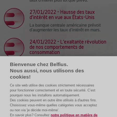
taux d'intérêt plus tôt que prévu.
27/01/2022 - Hausse des taux
d'intérêt en vue aux États-Unis
La banque centrale américaine prévoit
d'augmenter les taux d'intérêt en mars.
24/01/2022 - L’exaltante révolution
de nos comportements de
consommation
Pourquoi l'économie circulaire est
Bienvenue chez Belfius.
incontournable
Nous aussi, nous utilisons des
10/01/2022 - Le nouveau marché
cookies!
prometteur pour les investisseurs
Ce site web utilise des cookies strictement nécessaires
pour fonctionner correctement et en toute sécurité. C’est
pourquoi nous les installons automatiquement.
Des cookies peuvent en outre être utilisés à d'autres fins.
Choisissez vous-même quelles catégories vous acceptez
ou non via 'je décide moi-même’.
En savoir plus? Consultez
notre politique en matière de