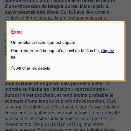
atténue le choc pour l'économie et réduit le risque
d'une récession de longue durée. Mais le prix à
payer pourrait être élevé.
Sur la base des actuels
contrats à terme de gaz, le plafonnement des prix
proposé par Liz Truss coûtera quelque 150 milliards de
livres, soit près de 7 pour cent du PIB.
La perspective
Erreur
d’une forte augmentation des dépenses publiques
fait s’envoler les taux à long terme.
Depuis début
Un problème technique est apparu
août, le taux nominal d’un emprunt d’État britannique à
10 ans a bondi de 1,80 pour cent à plus de 3 pour cent.
L’intervention du gouvernement sur les marchés de
l'énergie présente donc à la fois des avantages et des
inconvénients.
À court terme, c’est un beau cadeau
pour la Bank of England: cela permet d'éviter la
montée en flèche de l'inflation – tant redoutée –
durant l'hiver prochain, et rend moins probable le
scénario d'une longue et profonde récession.
Mais
la banque centrale admet volontiers que l’augmentation
des dépenses publiques pourrait entraîner une nouvelle
hausse des pressions inflationnistes sous‑jacentes à
moyen terme. De plus, la Bank of England reste
préoccupée par l'ancrage de prévisions inflationnistes