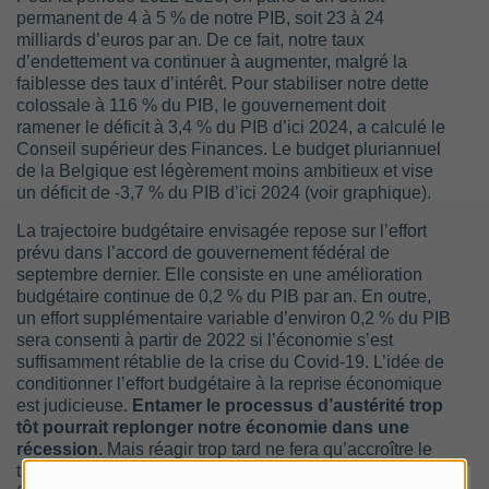
permanent de 4 à 5 % de notre PIB, soit 23 à 24
milliards d’euros par an. De ce fait, notre taux
d’endettement va continuer à augmenter, malgré la
faiblesse des taux d’intérêt. Pour stabiliser notre dette
colossale à 116 % du PIB, le gouvernement doit
ramener le déficit à 3,4 % du PIB d’ici 2024, a calculé le
Conseil supérieur des Finances. Le budget pluriannuel
de la Belgique est légèrement moins ambitieux et vise
un déficit de -3,7 % du PIB d’ici 2024 (voir graphique).
La trajectoire budgétaire envisagée repose sur l’effort
prévu dans l’accord de gouvernement fédéral de
septembre dernier. Elle consiste en une amélioration
budgétaire continue de 0,2 % du PIB par an. En outre,
un effort supplémentaire variable d’environ 0,2 % du PIB
sera consenti à partir de 2022 si l’économie s’est
suffisamment rétablie de la crise du Covid-19. L’idée de
conditionner l’effort budgétaire à la reprise économique
est judicieuse.
Entamer le processus d’austérité trop
tôt pourrait replonger notre économie dans une
récession.
Mais réagir trop tard ne fera qu’accroître le
taux d’endettement et mettra en péril la viabilité des