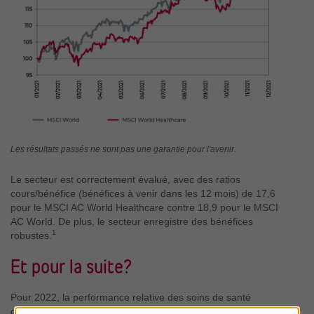
Les résultats passés ne sont pas une garantie pour l'avenir.
Le secteur est correctement évalué, avec des ratios
cours/bénéfice (bénéfices à venir dans les 12 mois) de 17,6
pour le MSCI AC World Healthcare contre 18,9 pour le MSCI
AC World. De plus, le secteur enregistre des bénéfices
1
robustes.
Et pour la suite?
Pour 2022, la performance relative des soins de santé
dépendra de ce qui se passe dans les autres secteurs.