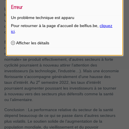
Erreur
La demande de produits médicaux est évidemment stable, car
les maladies ne sont pas affectées par la macroéconomie. Le
Un problème technique est apparu
vieillissement de la population entraîne également une hausse
de la demande. L'innovation est cependant importante car
c’est elle qui maintient la rentabilité du secteur.
En 2022, la technologie médicale (l’orthopédie, les appareils
cardiaques, la chirurgie en général) devrait bien se porter, en
supposant que la pandémie reste contrôlée. Si le retour «à la
normale» se produit effectivement, d'autres secteurs à forte
cyclicité pourraient à nouveau attirer l'attention des
investisseurs (la technologie, l'industrie…). Mais une économie
florissante s'accompagne généralement d'une hausse des
e
taux d'intérêt. Au 2
semestre 2022, les taux d'intérêt
pourraient augmenter poussant les investisseurs à se tourner
à nouveau vers des secteurs plus défensifs comme la santé
ou l’alimentaire.
Conclusion : La performance relative du secteur de la santé
dépend beaucoup de ce qui se passe dans d’autres secteurs
plus volatils. Le soutien solide de l’augmentation de la
population mondiale, du vieillissement et du pouvoir