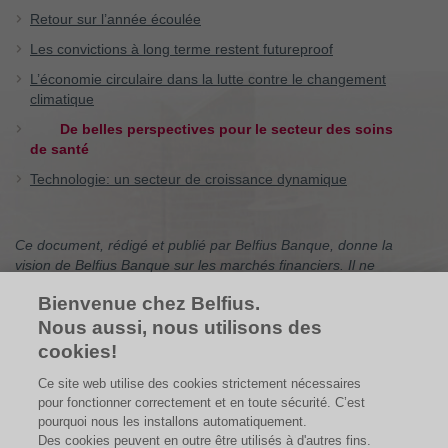
Retour sur l’année écoulée
Les convictions à long terme restent futureproof
L’économie circulaire dans la lutte contre le changement
climatique
De belles perspectives pour le secteur des soins
de santé
Technologie: un secteur de croissance dynamique
Ce document, rédigé et publié par Belfius Banque, donne la
vision de Belfius Banque sur les marchés financiers. Il ne
contient pas de conseil en investissement personnalisé, pas de
Bienvenue chez Belfius.
recommandation d’investissement, ni de recherche
indépendante en matière d’investissement. Si vous êtes à la
Nous aussi, nous utilisons des
recherche de conseils en investissement personnalisés, vous
cookies!
pouvez vous adresser à votre conseiller financier qui se fera un
Ce site web utilise des cookies strictement nécessaires
plaisir d’examiner avec vous les effets éventuels de cette vision
pour fonctionner correctement et en toute sécurité. C’est
sur votre portefeuille d’investissements personnel. Les chiffres
pourquoi nous les installons automatiquement.
mentionnés sont des instantanés et sont susceptibles d’évoluer.
Des cookies peuvent en outre être utilisés à d'autres fins.