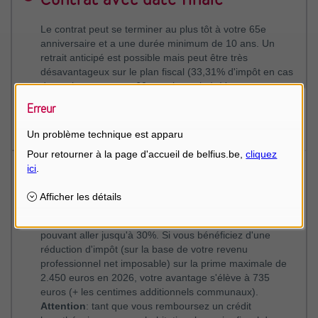
Le contrat peut se terminer au plus tôt à votre 65e
anniversaire et a une durée minimum de 10 ans. Un
retrait anticipé est possible mais peut être très
désavantageux sur le plan fiscal (33,31% d'impôt en cas
de sortie avant votre 60e anniversaire). Vous pouvez
ouvrir un contrat jusqu'à votre 65e anniversaire et ainsi
Erreur
bénéficier d'une réduction d'impôt pendant votre retraite,
à condition que vous payiez encore des impôts.
Un problème technique est apparu
Fiscalité
Sur vos versements annuels dans le cadre de l'épargne
à long terme, vous bénéficiez d'une réduction d'impôt
pouvant aller jusqu'à 30%. Si vous bénéficiez d'une
réduction d'impôt (sur la base de votre revenu
professionnel net imposable) sur la prime maximale de
2.450 euros en 2026, votre avantage s'élève à 735
euros (+ les centimes additionnels communaux).
Attention
: tant que vous remboursez un crédit