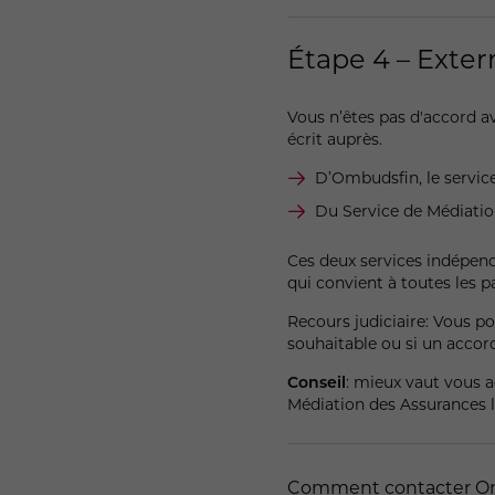
Le Negotiator joue le r
intérêts et des argumen
Par lettre
Étape 4 – Exte
Il procède à une nouvel
s’informe auprès de tou
commenter votre problè
Vous n’êtes pas d'accord a
Une fois son analyse te
écrit auprès.
recherches et de tous 
D’Ombudsfin, le service
Du Service de Médiation
Ces deux services indépen
qui convient à toutes les pa
Recours judiciaire: Vous po
souhaitable ou si un accord
Conseil
: mieux vaut vous a
Médiation des Assurances le
Comment contacter Omb