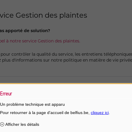
rvice Gestion des plaintes
as apporté de solution?
pel à notre service Gestion des plaintes.
 pour contrôler la qualité du service, les entretiens téléphoniqu
 plus d'informations sur notre politique en matière de vie privée
ervice Gestion des plaintes?
Erreur
Un problème technique est apparu
formulaire de plaintes
+32 2 222 12 02
ement votre demande et vous apporter une aide optimale et pers
Lu-ve: 8 – 20 heures
es suivantes:
Sa: 9 – 17 heures;