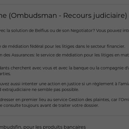
ôle d'intermédiaire neutre et indépendant entre vous et Belfius,
Benjamin Van den Eynde (colis n°7913)
ts des deux parties.
Place Charles Rogier 11
rne (Ombudsman - Recours judiciaire)
le analyse, en concertation avec votre gestionnaire de dossier. E
1210 Bruxelles
s les services internes concernés, votre agence Belfius et toute
me. Si cette analyse prend plus de temps que prévu, vous en ê
vec la solution de Belfius ou de son Negotiator? Vous pouvez int
rminée, le Negotiator tranche en tenant compte de toutes les par
les arguments pertinents.
 de médiation fédéral pour les litiges dans le secteur financier.
 des Assurances: le service de médiation pour les litiges en mat
dants cherchent avec vous et avec la banque ou la compagnie d'
rties.
uvez aussi intenter une action en justice si un règlement à l’ami
 extrajudiciaire ne semble pas possible.
dresser en premier lieu au service Gestion des plaintes, car l’Om
 consulte toujours avant de traiter votre dossier.
udsfin, pour les produits bancaires