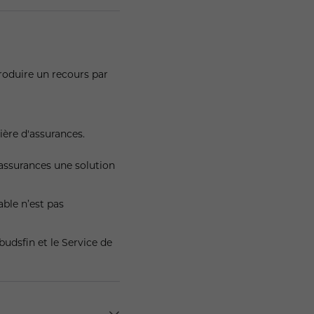
 en tenant compte des
nsuite, le Negotiator
 autre personne qui peut
tes informé.
roduire un recours par
ties, du résultat de ses
ière d'assurances.
assurances une solution
able n’est pas
budsfin et le Service de