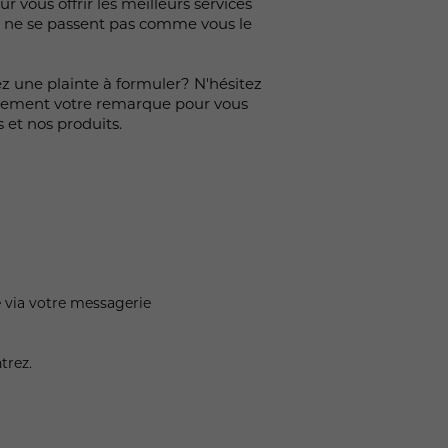
 vous offrir les meilleurs services
ses ne se passent pas comme vous le
z une plainte à formuler? N'hésitez
usement votre remarque pour vous
 et nos produits.
é via votre messagerie
trez.