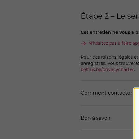
Étape 2 – Le se
Cet entretien ne vous a p
N'hésitez pas à faire ap
Pour des raisons légales et
enregistrés. Vous trouverez
belfius.be/privacycharter
.
Comment contacter le s
En ligne
Bon à savoir
Pour pouvoir traiter rapid
Par téléphone
nous transmettre les donné