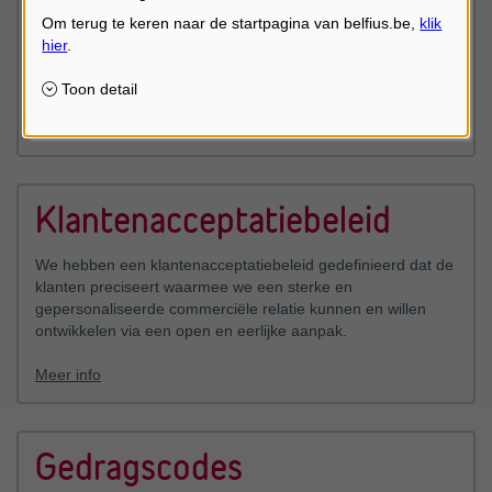
Tarieven
Hier vindt u up-to-date informatie over de geldende cijfers
voor o.a. kredieten, beleggingen en leningen.
Bekijk de tarieven
Klantenacceptatiebeleid
We hebben een klantenacceptatiebeleid gedefinieerd dat de
klanten preciseert waarmee we een sterke en
gepersonaliseerde commerciële relatie kunnen en willen
ontwikkelen via een open en eerlijke aanpak.
Meer info
Gedragscodes