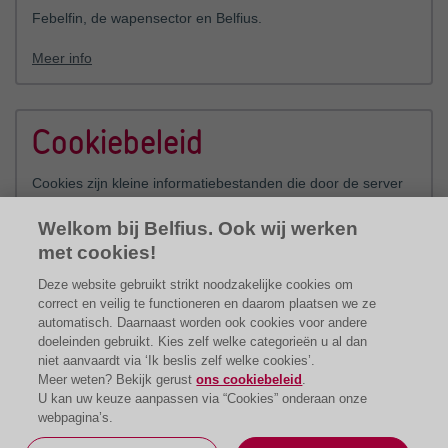
Febelfin, de wapensector en Belfius.
Meer info
Cookiebeleid
Cookies zijn kleine informatiebestanden die door de server
van een website op uw computer of toestel worden
bewaard. In dit Cookiebeleid vindt u informatie over het
Welkom bij Belfius. Ook wij werken
gebruik van cookies bij Belfius.
met cookies!
Lees meer
Deze website gebruikt strikt noodzakelijke cookies om
correct en veilig te functioneren en daarom plaatsen we ze
automatisch. Daarnaast worden ook cookies voor andere
doeleinden gebruikt. Kies zelf welke categorieën u al dan
niet aanvaardt via ‘Ik beslis zelf welke cookies’.
Meer weten? Bekijk gerust
ons cookiebeleid
.
U kan uw keuze aanpassen via “Cookies” onderaan onze
webpagina’s.