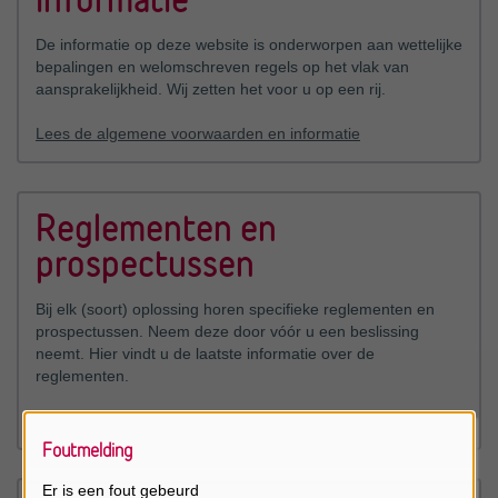
De informatie op deze website is onderworpen aan wettelijke
bepalingen en welomschreven regels op het vlak van
aansprakelijkheid. Wij zetten het voor u op een rij.
Lees de algemene voorwaarden en informatie
Reglementen en
prospectussen
Bij elk (soort) oplossing horen specifieke reglementen en
prospectussen. Neem deze door vóór u een beslissing
neemt. Hier vindt u de laatste informatie over de
reglementen.
Raadpleeg de reglementen
Foutmelding
Er is een fout gebeurd