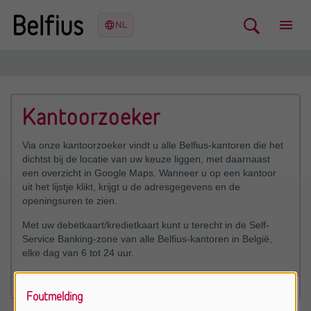
Vind een kantoor in de buurt
Kantoorzoeker
Via onze kantoorzoeker vindt u alle Belfius-kantoren die het
dichtst bij de locatie van uw keuze liggen, met daarnaast
een overzicht in Google Maps. Wanneer u op een kantoor
uit het lijstje klikt, krijgt u de adresgegevens en de
openingsuren te zien.
Met uw debetkaart/kredietkaart kunt u terecht in de Self-
Service Banking-zone van alle Belfius-kantoren in België,
elke dag van 6 tot 24 uur.
Vind een kantoor in de buurt
Foutmelding