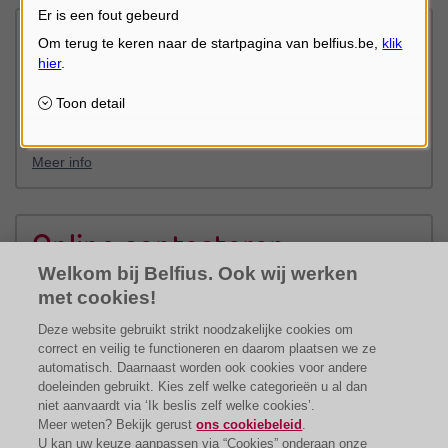
Er is een fout gebeurd
Bankholidays
U kunt langsgaan tijdens de openingsuren of een afspraak
aanvragen. Hou wel rekening met de wettelijke feestdagen,
regionale sluitingsdagen en bankholidays.
Meer info
Online contacteren
Welkom bij Belfius. Ook wij werken
U wil uw kantoor online contacteren ?
met cookies!
Naar het formulier
Deze website gebruikt strikt noodzakelijke cookies om
correct en veilig te functioneren en daarom plaatsen we ze
automatisch. Daarnaast worden ook cookies voor andere
doeleinden gebruikt. Kies zelf welke categorieën u al dan
niet aanvaardt via ‘Ik beslis zelf welke cookies’.
Meer weten? Bekijk gerust
ons cookiebeleid
.
U kan uw keuze aanpassen via “Cookies” onderaan onze