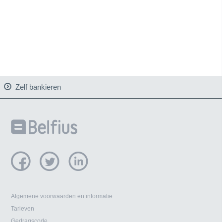
Zelf bankieren

Internet en mobile
Diensten
Automaat en telefoon



Algemene voorwaarden en informatie
Tarieven
Gedragscode