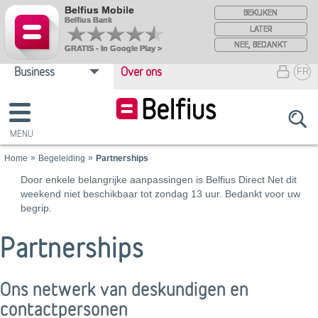
Belfius Mobile
BEKIJKEN
Belfius Bank
LATER
NEE, BEDANKT
GRATIS - In Google Play >
Business
Over ons

FR

Home
Begeleiding
Partnerships
​Door enkele belangrijke aanpassingen is Belfius Direct Net dit
weekend niet beschikbaar tot zondag 13 uur. ​Bedankt voor uw
begrip.
Partnerships
Ons netwerk van deskundigen en
contactpersonen