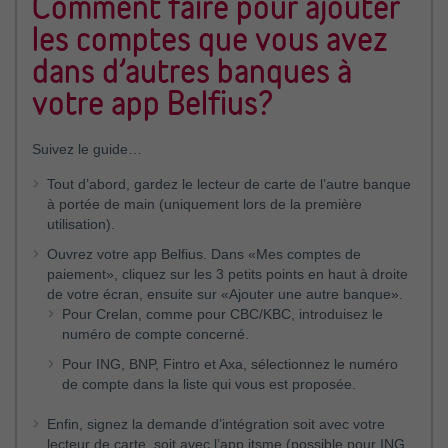
Comment faire pour ajouter
CBC/KBC (consulter le solde et l’historique et
moment modifier les autorisations que vous avez
et une responsabilité atténuée pour le client en cas de
auprès d’une partie tierce, nous vous demandons alors
effectuer des paiements)
les comptes que vous avez
accordées. D’ailleurs, vous devrez donner votre
fraude
de vous présenter dans votre agence Belfius afin
accord formel - avant toute autorisation d’accès –
Axa, BNP, Fintro, ING et Crelan (consulter le solde et
d’effectuer préalablement leur pré-inscription.
dans d’autres banques à
en remplissant une procédure de validation
l’historique)
sécurisée
(appelée Strong Customer Authentification-
votre app Belfius?
SCA).
Parmi les parties tierces, nous avons également partagé
notre API avec ces partenaires parfaitement sécurisés
Suivez le guide…
qui vous donnent par exemple des possibilités de
paiement ou un aperçu de votre budget…
Tout d’abord, gardez le lecteur de carte de l’autre banque
à portée de main (uniquement lors de la première
Accountable, Augias Corp, BNPPF group, BPost bank,
utilisation).
BudgetBakers, Cake, CBC, Crelan, Digiteal, Enfuce
License Services Oy, KBC, KBC Brussels, Klarna,
Ouvrez votre app Belfius. Dans «Mes comptes de
OkiOki (33reasons), Paysafe payment solutions
paiement», cliquez sur les 3 petits points en haut à droite
limited, Ponto, SoFort, Tink, ToCo - Together
de votre écran, ensuite sur «Ajouter une autre banque».
connected, UnifiedPost Payments
Pour Crelan, comme pour CBC/KBC, introduisez le
numéro de compte concerné.
Bien entendu, vous décidez quels comptes et apps vous
Pour ING, BNP, Fintro et Axa, sélectionnez le numéro
ajoutez, et vous pouvez modifier vos autorisations à tout
de compte dans la liste qui vous est proposée.
moment.
Enfin, signez la demande d’intégration soit avec votre
D’ailleurs, votre accord est nécessaire avant toute
lecteur de carte, soit avec l’app itsme (possible pour ING,