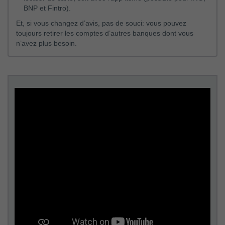
autorisation d’accès via une procédure de validation
BNP et Fintro).
sécurisée (appelée Strong Customer Authentification-
SCA).
Et, si vous changez d’avis, pas de souci: vous pouvez
toujours retirer les comptes d’autres banques dont vous
n’avez plus besoin.