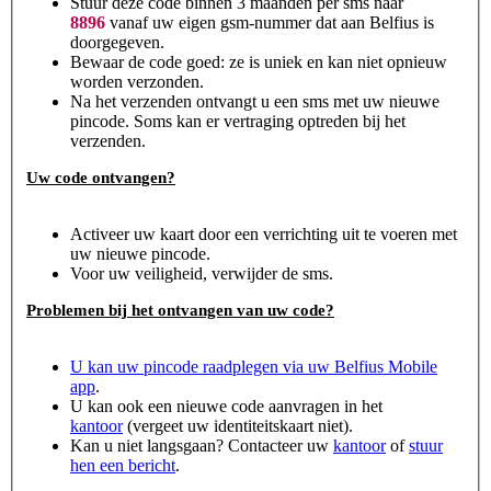
Stuur deze code binnen 3 maanden per sms naar
8896
vanaf uw eigen gsm-nummer dat aan Belfius is
doorgegeven.
Bewaar de code goed: ze is uniek en kan niet opnieuw
worden verzonden.
Na het verzenden ontvangt u een sms met uw nieuwe
pincode. Soms kan er vertraging optreden bij het
verzenden.
Uw code ontvangen?
Activeer uw kaart door een verrichting uit te voeren met
uw nieuwe pincode.
Voor uw veiligheid, verwijder de sms.
Problemen bij het ontvangen van uw code?
U kan uw pincode raadplegen via uw Belfius Mobile
app
.
U kan ook een nieuwe code aanvragen in het
kantoor
(vergeet uw identiteitskaart niet).
Kan u niet langsgaan? Contacteer uw
kantoor
of
stuur
hen een bericht
.