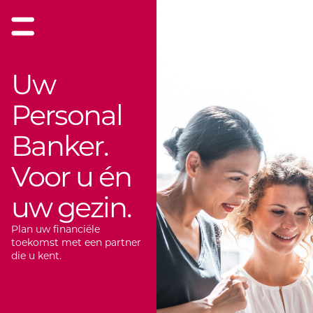
Uw
Personal
Banker.
Voor u én
uw gezin.
Plan uw financiële
toekomst met een partner
die u kent.