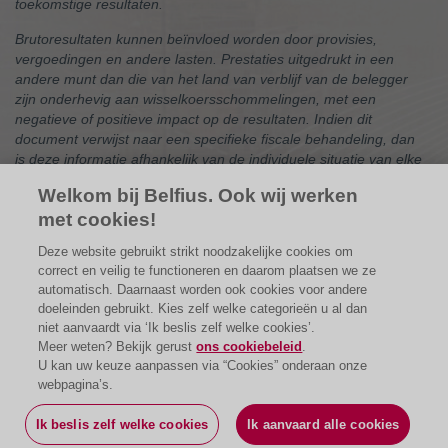
toekomstige resultaten.
Brutoresultaten kunnen beïnvloed worden door provisies,
vergoedingen en andere lasten. Prestaties uitgedrukt in een
andere munt dan die van het land van verblijf van de belegger
zijn onderhevig aan wisselkoersschommelingen, met een
negatieve of positieve impact op de resultaten. Indien dit
document verwijst naar een specifieke fiscale behandeling, dan
is deze informatie afhankelijk van de individuele situatie van elke
belegger en kan deze onderhevig zijn aan wijzigingen.
Welkom bij Belfius. Ook wij werken
met cookies!
De vermelde ondernemingen dienen enkel ter illustratie en
Deze website gebruikt strikt noodzakelijke cookies om
vormen geen aankoopaanbeveling.
correct en veilig te functioneren en daarom plaatsen we ze
automatisch. Daarnaast worden ook cookies voor andere
doeleinden gebruikt. Kies zelf welke categorieën u al dan
niet aanvaardt via ‘Ik beslis zelf welke cookies’.
Meer weten? Bekijk gerust
ons cookiebeleid
.
U kan uw keuze aanpassen via “Cookies” onderaan onze
webpagina’s.
Ik beslis zelf welke cookies
Ik aanvaard alle cookies