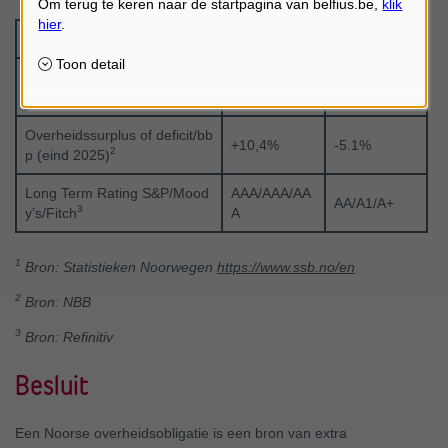
Noorwegen
België
Overheidsschuld/bbp (eind 2
54,3%
107%
1
025)
Overheidssurplus of deficit/bb
+10,4%
-5.1%
2
p (eind 2025)
Long Term Rating S&P/Mood
AAA/AAA/AA
AA/A1/A+
3
y’s/Fitch
A
1
Bron: Statistieken Noorwegen
https://www.ssb.no/en
2
Bron: NBB
3
Bron: Refinitiv
Besluit
Een Noorse overheidsobligatie is een bron van extra