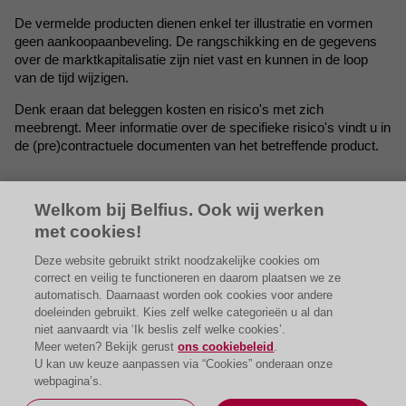
De vermelde producten dienen enkel ter illustratie en vormen
geen aankoopaanbeveling. De rangschikking en de gegevens
over de marktkapitalisatie zijn niet vast en kunnen in de loop
van de tijd wijzigen.
Denk eraan dat beleggen kosten en risico's met zich
meebrengt. Meer informatie over de specifieke risico's vindt u in
de (pre)contractuele documenten van het betreffende product.
Welkom bij Belfius. Ook wij werken
met cookies!
* Bron: statistieken van de meest gekochte trackers
Deze website gebruikt strikt noodzakelijke cookies om
(aantal transacties) online via ReBel tussen 01-07-
correct en veilig te functioneren en daarom plaatsen we ze
2026 en 31-07-2026.
automatisch. Daarnaast worden ook cookies voor andere
doeleinden gebruikt. Kies zelf welke categorieën u al dan
niet aanvaardt via ‘Ik beslis zelf welke cookies’.
Meer weten? Bekijk gerust
ons cookiebeleid
.
U kan uw keuze aanpassen via “Cookies” onderaan onze
webpagina’s.