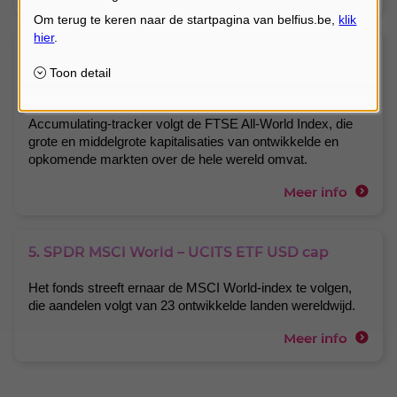
4. Vanguard FTSE All-World UCITS ETF (USD)
Accumulating
De Vanguard FTSE All-World UCITS ETF (USD)
Accumulating-tracker volgt de FTSE All-World Index, die
grote en middelgrote kapitalisaties van ontwikkelde en
opkomende markten over de hele wereld omvat.
Meer info
5. SPDR MSCI World – UCITS ETF USD cap
Het fonds streeft ernaar de MSCI World-index te volgen,
die aandelen volgt van 23 ontwikkelde landen wereldwijd.
Meer info