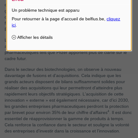
3
celui de 2024
. L'impact des tarifs douaniers et des tensions
Un problème technique est apparu
géopolitiques est finalement resté limité. Les chaînes
d'approvisionnement pharmaceutiques ont conservé leur
flexibilité et une partie de la production a été transférée aux
États-Unis pour satisfaire le président Trump.
Le débat sur le prix des médicaments semble également s'être
apaisé. Des accords récents avec de grands acteurs
pharmaceutiques tels que Pfizer apportent plus de clarté sur le
cadre futur.
Dans le secteur des biotechnologies, on observe à nouveau
davantage de fusions et d'acquisitions. Cela indique que les
grands acteurs disposent de bilans suffisamment solides pour
réaliser des acquisitions qui leur permettront d'atteindre plus
rapidement leurs objectifs stratégiques. L'acquisition de cette
innovation « externe » est également nécessaire, car d'ici 2030,
les grandes entreprises pharmaceutiques perdront la protection
4
par brevet pour environ 35% de leur chiffre d'affaires
. Il est donc
essentiel de réapprovisionner la gamme de produits à temps.
Cela renforce la confiance dans le secteur et souligne la volonté
des entreprises d'investir dans la croissance et l'innovation.