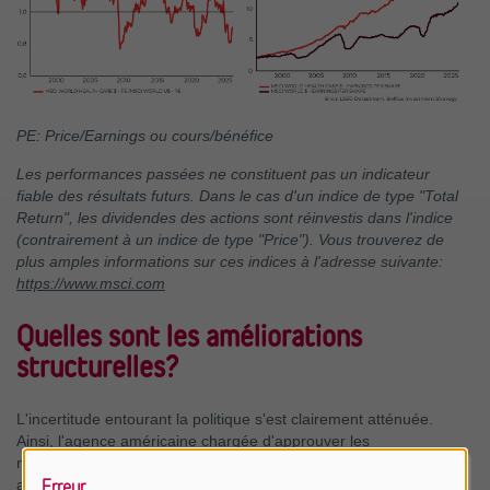
PE: Price/Earnings ou cours/bénéfice
Les performances passées ne constituent pas un indicateur
fiable des résultats futurs. Dans le cas d'un indice de type "Total
Return", les dividendes des actions sont réinvestis dans l'indice
(contrairement à un indice de type "Price"). Vous trouverez de
plus amples informations sur ces indices à l'adresse suivante:
https://www.msci.com
Quelles sont les améliorations
structurelles?
L'incertitude entourant la politique s'est clairement atténuée.
Ainsi, l'agence américaine chargée d'approuver les
médicaments, la FDA, continue de fonctionner efficacement et
approuve un nombre de nouveaux médicaments comparable à
Erreur