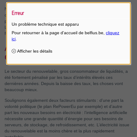
Notre continent fait encore mieux : Dans le mix d’énergie
Erreur
consommée, le fossile ne pèse « que » 60%. Et si on regarde la
production d’électricité, le
décarboné pèse pour 70% environ
!
Un problème technique est apparu
L'année 2025 marque un tournant historique: pour la première
fois, le solaire a dépassé le charbon et l'éolien a devancé le gaz.
Au niveau des entreprises
européennes
Le secteur du renouvelable, gros consommateur de liquidités, a
été fortement pénalisé par les taux d’intérêts élevés ces
dernières années. Depuis la baisse des taux, les choses vont
beaucoup mieux.
Soulignons également deux facteurs stimulants : d’une part la
volonté politique (le plan RePowerEu par exemple) et d’autre
part les nouveaux besoins en électricité : l’intelligence artificielle
nécessite une grande quantité d’énergie pour ses besoins de
serveurs, de stockage, de refroidissement, etc. L’électricité issue
du renouvelable est la moins chère et la plus rapidement