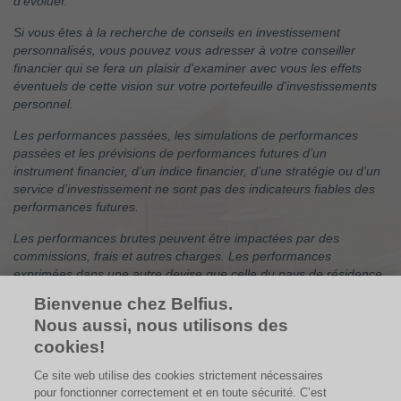
d’évoluer.
Si vous êtes à la recherche de conseils en investissement
personnalisés, vous pouvez vous adresser à votre conseiller
financier qui se fera un plaisir d'examiner avec vous les effets
éventuels de cette vision sur votre portefeuille d'investissements
personnel.
Les performances passées, les simulations de performances
passées et les prévisions de performances futures d’un
instrument financier, d’un indice financier, d’une stratégie ou d’un
service d’investissement ne sont pas des indicateurs fiables des
performances futures.
Les performances brutes peuvent être impactées par des
commissions, frais et autres charges. Les performances
exprimées dans une autre devise que celle du pays de résidence
de l’investisseur subissent les fluctuations du taux de change, ce
Bienvenue chez Belfius.
qui peut avoir un impact positif ou négatif sur les résultats. Si ce
Nous aussi, nous utilisons des
document fait référence à un traitement fiscal particulier, une
cookies!
telle information dépend de la situation individuelle de chaque
investisseur et peut faire l’objet de modifications.
Ce site web utilise des cookies strictement nécessaires
pour fonctionner correctement et en toute sécurité. C’est
Les entreprises mentionnées sont citées à titre d'exemple et leur